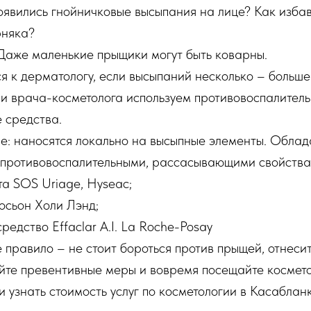
появились гнойничковые высыпания на лице? Как избав
рняка?
Даже маленькие прыщики могут быть коварны.
я к дерматологу, если высыпаний несколько – больше
и врача-косметолога используем противовоспалитель
 средства.
е: наносятся локально на высыпные элементы. Обла
противовоспалительными, рассасывающими свойства
а SOS Uriage, Hyseac;
сьон Холи Лэнд;
едство Effaclar A.I. La Roche-Posay
 правило – не стоит бороться против прыщей, отнесит
йте превентивные меры и вовремя посещайте космето
и узнать стоимость услуг по косметологии в Касабла