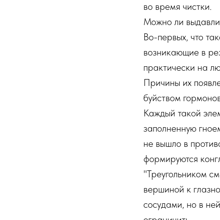
во время чистки.
Можно ли выдавли
Во-первых, что та
возникающие в рез
практически на лю
Причины их появле
буйством гормонов
Каждый такой элем
заполненную гноем
не вышло в против
формируются конг
"Треугольником см
вершиной к глазн
сосудами, но в не
ограничить.