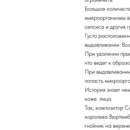
Большое количест
микроорганизмы в 
сепсиса и других 
Густо расположен
выдавливании. Воз
При удалении прыщ
что ведет к образ
При выдавливании 
попасть микроорга
История знает нем
коже лица.
Так, композитор С
королева Вюртемб
гнойник на верхне