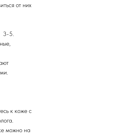
иться от них
 3-5.
ные,
дают
ми.
есь к коже с
лога.
нке можно на