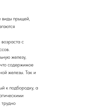
е виды прыщей,
агаются
 возраста с
ссов.
ьную железу,
 что содержимое
ной железы. Так и
ый к подбородку, а
фатическими
с трудно