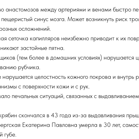
во анастомозов между артериями и венами быстро п
пещеристый синус мозга. Может возникнуть риск тро
грозных осложнений.
ная сеточка капилляров неизбежно приводит к их по
никают застойные пятна.
иков (тем более в домашних условиях) нарушается ц
ованию рубчика.
нарушается целостность кожного покрова и внутрь р
низмы с поверхности кожи и с рук.
ало печальных ситуаций, связанных с выдавливанием
крябин скончался в 43 года из-за выдавливания прыщ
ергская Екатерина Павловна умерла в 30 лет, самос
й губе.