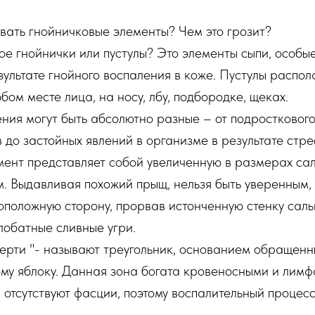
вать гнойничковые элементы? Чем это грозит?
кое гнойнички или пустулы? Это элементы сыпи, особы
ультате гнойного воспаления в коже. Пустулы распол
бом месте лица, на носу, лбу, подбородке, щеках.
ния могут быть абсолютно разные – от подросткового
 до застойных явлений в организме в результате стре
ент представляет собой увеличенную в размерах сал
. Выдавливая похожий прыщ, нельзя быть уверенным,
оположную сторону, прорвав истонченную стенку саль
лобатные сливные угри.
ерти "- называют треугольник, основанием обращенн
ому яблоку. Данная зона богата кровеносными и лим
й отсутствуют фасции, поэтому воспалительный процес