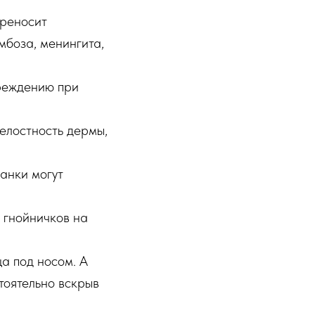
ереносит
мбоза, менингита,
вреждению при
елостность дермы,
анки могут
 гнойничков на
а под носом. А
тоятельно вскрыв